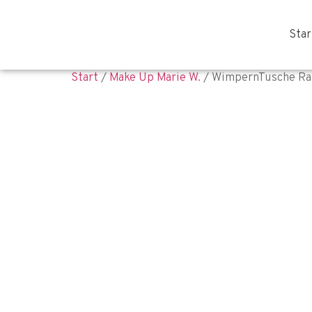
Star
Start
/
Make Up Marie W.
/ WimpernTusche Rab