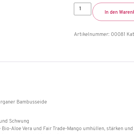
In den Waren
Artikelnummer:
00081
Kat
verganer Bambusseide
e und Schwung
e Bio-Aloe Vera und Fair Trade-Mango umhüllen, stärken un