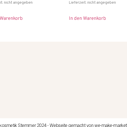
it: nicht angegeben
Lieferzeit: nicht angegeben
 Warenkorb
In den Warenkorb
kosmetik Stemmer 2024 - Webseite gemacht von we-make-marke