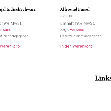
jal IndischSchwarz
Allround Pinsel
€
23,00
t 19% MwSt.
Enthält 19% MwSt.
ersand
zzgl.
Versand
it: nicht angegeben
Lieferzeit: nicht angegeben
 Warenkorb
In den Warenkorb
Link